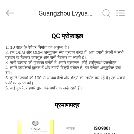
कार्ट्रिज
फिल्टर
आपूर्तिकर्ता.
Guangzhou Lvyuan Water Purification Equipment Co., Ltd. गुणवत्ता नियंत्रण
Copyright
©
2021
-
2022
घर
microncartridgefilters.com.
QC प्रोफ़ाइल
All
Rights
Reserved.
1. 10 साल के पेशेवर निर्माता का अनुभव है।
उत्पादों
2. हम OEM और ODM अनुकूलन सेवा प्रदान करते हैं, आप हमारी कंपनी में सभी
प्रकार के फिल्टर कारतूस और पानी फिल्टर पा सकते हैं।
3. सभी उत्पादों की गुणवत्ता वारंटी है।हमारे प्रमाणन: सीई आईएसओ एसजीएस
4. हमारे कार्यकर्ता कुशल हैं और हमारी बिक्री पेशेवर हैं, हम पेशेवर अनुकूलित सेवा
हमारे
देंगे।
5. हमारे उत्पादों को 100 से अधिक देशों और क्षेत्रों को निर्यात कर रहे हैं।एक अच्छी
बारे
प्रतिष्ठा प्राप्त की।
6. कई कूपरेटर हमारे द्वारा कई वर्षों तक खड़े रहते हैं।
में
प्रमाणपत्र
कारखाना
भ्रमण
मानक
ISO9001