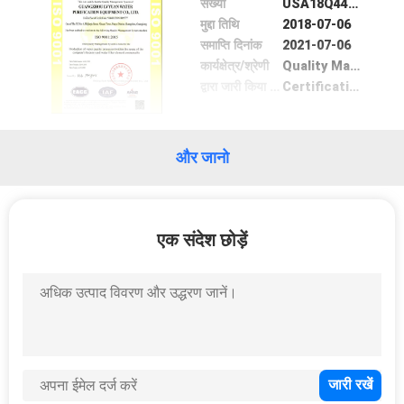
संख्या
USA18Q44316R0S
गुणवत्ता
मुद्दा तिथि
2018-07-06
नियंत्रण
समाप्ति दिनांक
2021-07-06
कार्यक्षेत्र/श्रेणी
Quality Management
द्वारा जारी किया गया
Certification Center
संपर्क
करें
और जानो
एक
उद्धरण
एक संदेश छोड़ें
की
विनती
करे
समाचार